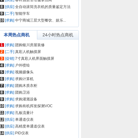
7
[供应]
睿祥酒店管理诚挚招商
8
[供应]
全自动滚筒洗衣机的质量鉴定方法
9
[二手]
智能学车
10
[求购]
中宁商城三层大型餐饮、娱乐...
本周热点商机
24小时热点商机
1
[求购]
团购银川房屋装修
2
[二手]
真彩人机触摸屏
3
[促销]
7寸真彩人机界面触摸屏
4
[求购]
户外喷绘
5
[求购]
视频摄像头
6
[求购]
求购计算机
7
[求购]
团购木质衣柜
8
[求购]
团购卫浴
9
[求购]
求购灌溉设备
10
[求购]
求购有机挥发探测VOC
11
[求购]
孔板流量计
12
[供应]
单通道仪表
13
[供应]
高精度单通道仪表
14
[供应]
PID仪表