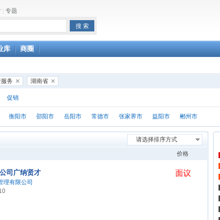
片
|
专题
业库
商圈
资服务
湖南省
促销
衡阳市
邵阳市
岳阳市
常德市
张家界市
益阳市
郴州市
请选择排序方式
价格
公司广纳贤才
面议
管理有限公司
10