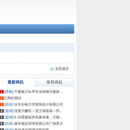
全部展开
最新商机
推荐商机
1
[求购]
宁夏银川永琴专业保姆月嫂家...
2
[]
商机测试
3
[供应]
水木石银川市装饰设计有限公司
4
[促销]
优惠大酬宾！虎王保险箱---悍...
5
[促销]
6.19震撼低价风暴来袭，天猫...
6
[供应]
睿祥酒店管理有限公司广纳贤才