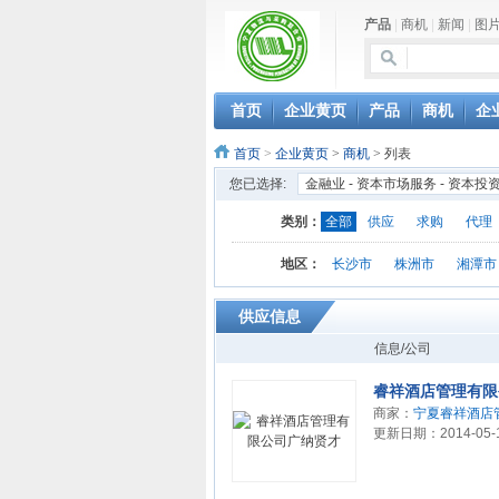
产品
|
商机
|
新闻
|
图
首页
企业黄页
产品
商机
企
首页
>
企业黄页
>
商机
> 列表
您已选择:
金融业 - 资本市场服务 - 资本投
类别：
全部
供应
求购
代理
地区：
长沙市
株洲市
湘潭市
供应信息
信息/公司
睿祥酒店管理有限
商家：
宁夏睿祥酒店
更新日期：2014-05-