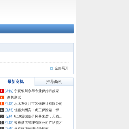
全部展开
最新商机
推荐商机
1
[求购]
宁夏银川永琴专业保姆月嫂家...
2
[]
商机测试
3
[供应]
水木石银川市装饰设计有限公司
4
[促销]
优惠大酬宾！虎王保险箱---悍...
5
[促销]
6.19震撼低价风暴来袭，天猫...
6
[供应]
睿祥酒店管理有限公司广纳贤才