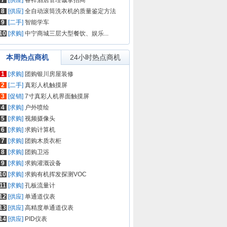
7
[供应]
睿祥酒店管理诚挚招商
8
[供应]
全自动滚筒洗衣机的质量鉴定方法
9
[二手]
智能学车
10
[求购]
中宁商城三层大型餐饮、娱乐...
本周热点商机
24小时热点商机
1
[求购]
团购银川房屋装修
2
[二手]
真彩人机触摸屏
3
[促销]
7寸真彩人机界面触摸屏
4
[求购]
户外喷绘
5
[求购]
视频摄像头
6
[求购]
求购计算机
7
[求购]
团购木质衣柜
8
[求购]
团购卫浴
9
[求购]
求购灌溉设备
10
[求购]
求购有机挥发探测VOC
11
[求购]
孔板流量计
12
[供应]
单通道仪表
13
[供应]
高精度单通道仪表
14
[供应]
PID仪表