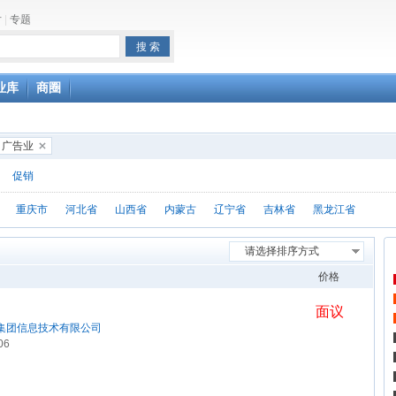
片
|
专题
业库
商圈
 广告业
促销
重庆市
河北省
山西省
内蒙古
辽宁省
吉林省
黑龙江省
请选择排序方式
价格
面议
集团信息技术有限公司
06