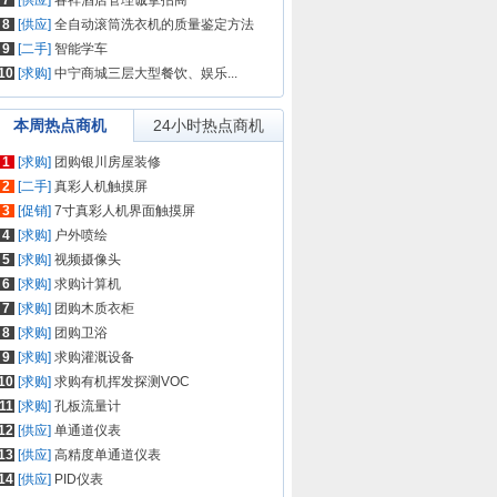
7
[供应]
睿祥酒店管理诚挚招商
8
[供应]
全自动滚筒洗衣机的质量鉴定方法
9
[二手]
智能学车
10
[求购]
中宁商城三层大型餐饮、娱乐...
本周热点商机
24小时热点商机
1
[求购]
团购银川房屋装修
2
[二手]
真彩人机触摸屏
3
[促销]
7寸真彩人机界面触摸屏
4
[求购]
户外喷绘
5
[求购]
视频摄像头
6
[求购]
求购计算机
7
[求购]
团购木质衣柜
8
[求购]
团购卫浴
9
[求购]
求购灌溉设备
10
[求购]
求购有机挥发探测VOC
11
[求购]
孔板流量计
12
[供应]
单通道仪表
13
[供应]
高精度单通道仪表
14
[供应]
PID仪表