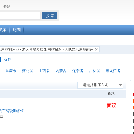
片
|
专题
业库
商圈
乐用品制造业 - 游艺器材及娱乐用品制造 - 其他娱乐用品制造
促销
重庆市
河北省
山西省
内蒙古
辽宁省
吉林省
黑龙江省
请选择排序方式
价格
面议
汽车驾驶训练馆
22