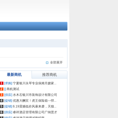
全部展开
最新商机
推荐商机
1
[求购]
宁夏银川永琴专业保姆月嫂家...
2
[]
商机测试
3
[供应]
水木石银川市装饰设计有限公司
4
[促销]
优惠大酬宾！虎王保险箱---悍...
5
[促销]
6.19震撼低价风暴来袭，天猫...
6
[供应]
睿祥酒店管理有限公司广纳贤才