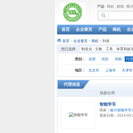
产品
|
商机
|
新闻
|
图
首页
企业黄页
产品
商机
企
首页
>
企业黄页
>
商机
> 列表
您已选择:
制造业 - 文教、工美、体育和娱
类别：
全部
供应
求购
代理
地区：
北京市
上海市
天津市
代理信息
信息/公司
智能学车
商家：
银川智能学车
更新日期：2014-03-