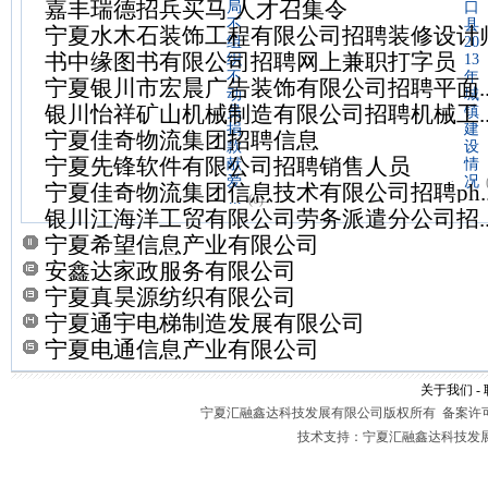
嘉丰瑞德招兵买马 人才召集令
局
口
不
县
宁夏水木石装饰工程有限公司招聘装修设计
组
20
书中缘图书有限公司招聘网上兼职打字员
织
13
不
年
宁夏银川市宏晨广告装饰有限公司招聘平面..
动
城
银川怡祥矿山机械制造有限公司招聘机械工..
员
镇
捐
建
宁夏佳奇物流集团招聘信息
款
设
宁夏先锋软件有限公司招聘销售人员
献
情
爱
·
况
宁夏佳奇物流集团信息技术有限公司招聘ph..
·
...
(0)
银川江海洋工贸有限公司劳务派遣分公司招..
宁夏希望信息产业有限公司
安鑫达家政服务有限公司
宁夏真昊源纺织有限公司
宁夏通宇电梯制造发展有限公司
宁夏电通信息产业有限公司
关于我们
-
宁夏汇融鑫达科技发展有限公司版权所有 备案许
技术支持：宁夏汇融鑫达科技发