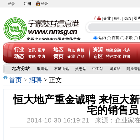
登录
注册
登录
产品
|
企业
|
商机
|
动态
|
图
站内
百度
谷歌
行业
地区
资源
资讯
图库
热点
商机
物流金融
花卉
动态
黄页
专区
专题
专访
企业
产品
特色文化
旅游
地方分站
银川站
石嘴山站
吴忠站
中卫站
固原站
阿拉善
首页
>
招聘
> 正文
恒大地产重金诚聘 来恒大
宅的销售员
2014-10-30 16:19:21 来源：企