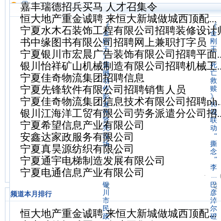
嘉丰瑞德招兵买马 人才召集令
恒大地产重金诚聘 来恒大新城做城西顶配...
《
《
宁夏水木石装饰工程有限公司招聘装修设计
金
金
书中缘图书有限公司招聘网上兼职打字员
刚
刚
王
王
宁夏银川市宏晨广告装饰有限公司招聘平面..
》
.
银川怡祥矿山机械制造有限公司招聘机械工..
震
死
撼
亡
宁夏佳奇物流集团招聘信息
动
救
宁夏先锋软件有限公司招聘销售人员
作
赎
影
》
宁夏佳奇物流集团信息技术有限公司招聘ph..
迷
10
银川江海洋工贸有限公司劳务派遣分公司招..
张
城
贤
联
宁夏希望信息产业有限公司
亮
动
安鑫达家政服务有限公司
现
“
场
撕
宁夏真昊源纺织有限公司
·
...
念
(1)
宁夏通宇电梯制造发展有限公司
”
李
宁夏电通信息产业有限公司
·
...
银
巴
川
彦
频道本月排行
市
淖
民
尔
恒大地产重金诚聘 来恒大新城做城西顶配...
政
磴